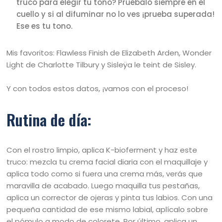
truco para elegir tu tono? Pruébalo siempre en el
cuello y si al difuminar no lo ves ¡prueba superada!
Ese es tu tono.
Mis favoritos: Flawless Finish de Elizabeth Arden, Wonder
Light de Charlotte Tilbury y Sisleÿa le teint de Sisley.
Y con todos estos datos, ¡vamos con el proceso!
Rutina de día:
Con el rostro limpio, aplica K-bioferment y haz este
truco: mezcla tu crema facial diaria con el maquillaje y
aplica todo como si fuera una crema más, verás que
maravilla de acabado. Luego maquilla tus pestañas,
aplica un corrector de ojeras y pinta tus labios. Con una
pequeña cantidad de ese mismo labial, aplícalo sobre
el pómulo a modo de colorete. Por último, aplica un